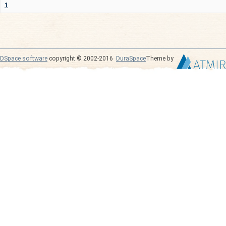
1
DSpace software
copyright © 2002-2016
DuraSpace
Theme by