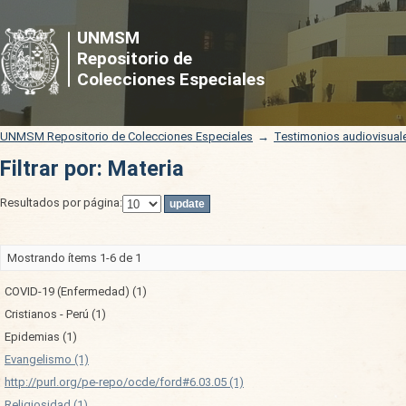
Filtrar por: Materia
UNMSM
Repositorio de
Colecciones Especiales
UNMSM Repositorio de Colecciones Especiales
→
Testimonios audiovisual
Filtrar por: Materia
Resultados por página:
Mostrando ítems 1-6 de 1
COVID-19 (Enfermedad) (1)
Cristianos - Perú (1)
Epidemias (1)
Evangelismo (1)
http://purl.org/pe-repo/ocde/ford#6.03.05 (1)
Religiosidad (1)