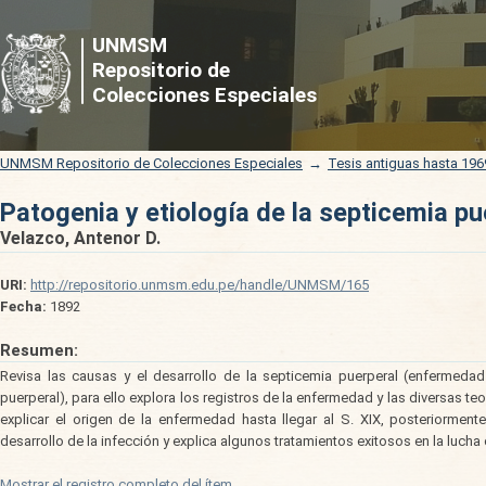
Patogenia y etiología de la septicemia pu
UNMSM
Repositorio de
Colecciones Especiales
UNMSM Repositorio de Colecciones Especiales
→
Tesis antiguas hasta 196
Patogenia y etiología de la septicemia pu
Velazco, Antenor D.
URI:
http://repositorio.unmsm.edu.pe/handle/UNMSM/165
Fecha:
1892
Resumen:
Revisa las causas y el desarrollo de la septicemia puerperal (enfermeda
puerperal), para ello explora los registros de la enfermedad y las diversas te
explicar el origen de la enfermedad hasta llegar al S. XIX, posteriorment
desarrollo de la infección y explica algunos tratamientos exitosos en la lucha 
Mostrar el registro completo del ítem