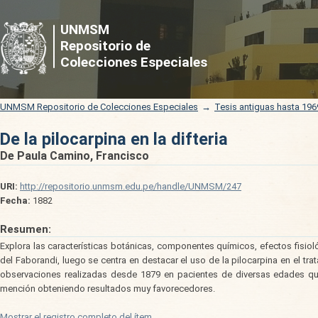
De la pilocarpina en la difteria
UNMSM
Repositorio de
Colecciones Especiales
UNMSM Repositorio de Colecciones Especiales
→
Tesis antiguas hasta 196
De la pilocarpina en la difteria
De Paula Camino, Francisco
URI:
http://repositorio.unmsm.edu.pe/handle/UNMSM/247
Fecha:
1882
Resumen:
Explora las características botánicas, componentes químicos, efectos fisioló
del Faborandi, luego se centra en destacar el uso de la pilocarpina en el trat
observaciones realizadas desde 1879 en pacientes de diversas edades que
mención obteniendo resultados muy favorecedores.
Mostrar el registro completo del ítem