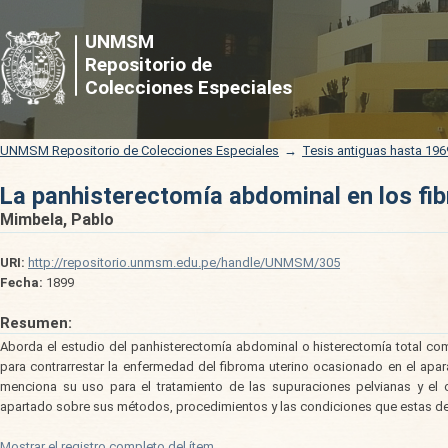
La panhisterectomía abdominal en los fi
UNMSM
Repositorio de
Colecciones Especiales
UNMSM Repositorio de Colecciones Especiales
→
Tesis antiguas hasta 196
La panhisterectomía abdominal en los fi
Mimbela, Pablo
URI:
http://repositorio.unmsm.edu.pe/handle/UNMSM/305
Fecha:
1899
Resumen:
Aborda el estudio del panhisterectomía abdominal o histerectomía total com
para contrarrestar la enfermedad del fibroma uterino ocasionado en el apar
menciona su uso para el tratamiento de las supuraciones pelvianas y el cá
apartado sobre sus métodos, procedimientos y las condiciones que estas deb
Mostrar el registro completo del ítem