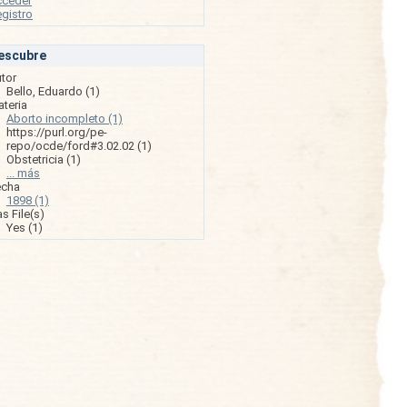
cceder
gistro
escubre
tor
Bello, Eduardo (1)
teria
Aborto incompleto (1)
https://purl.org/pe-
repo/ocde/ford#3.02.02 (1)
Obstetricia (1)
... más
echa
1898 (1)
s File(s)
Yes (1)