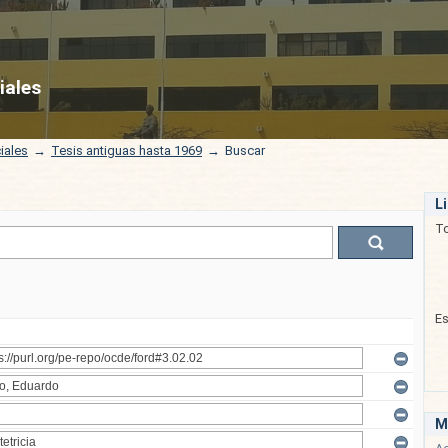
iales
iales
→
Tesis antiguas hasta 1969
→
Buscar
L
T
E
M