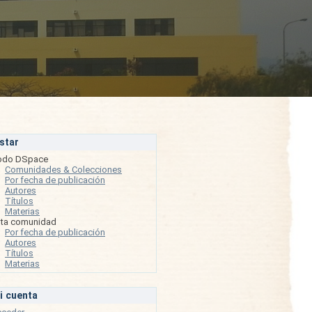
istar
odo DSpace
Comunidades & Colecciones
Por fecha de publicación
Autores
Títulos
Materias
sta comunidad
Por fecha de publicación
Autores
Títulos
Materias
i cuenta