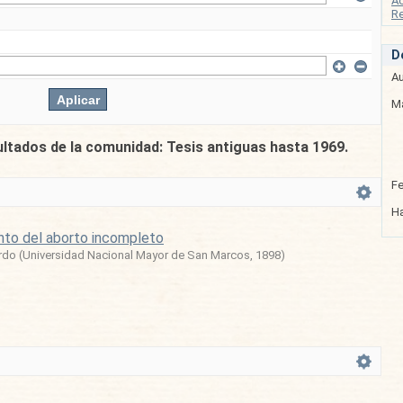
A
Re
D
Au
Ma
ultados de la comunidad: Tesis antiguas hasta 1969.
F
Ha
nto del aborto incompleto
rdo
(
Universidad Nacional Mayor de San Marcos
,
1898
)