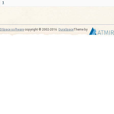
1
DSpace software
copyright © 2002-2016
DuraSpace
Theme by