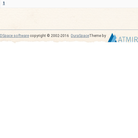
1
DSpace software
copyright © 2002-2016
DuraSpace
Theme by