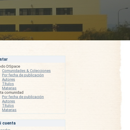
istar
odo DSpace
Comunidades & Colecciones
Por fecha de publicación
Autores
Títulos
Materias
sta comunidad
Por fecha de publicación
Autores
Títulos
Materias
i cuenta