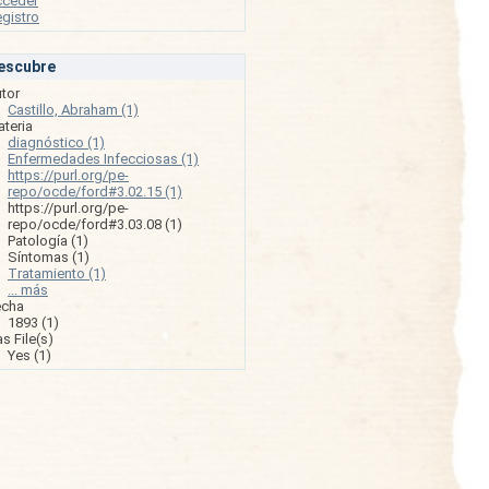
cceder
gistro
escubre
tor
Castillo, Abraham (1)
teria
diagnóstico (1)
Enfermedades Infecciosas (1)
https://purl.org/pe-
repo/ocde/ford#3.02.15 (1)
https://purl.org/pe-
repo/ocde/ford#3.03.08 (1)
Patología (1)
Síntomas (1)
Tratamiento (1)
... más
echa
1893 (1)
s File(s)
Yes (1)