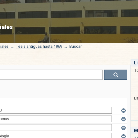
iales
iales
→
Tesis antiguas hasta 1969
→
Buscar
L
T
E
M