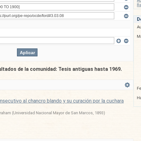
A
Re
D
Au
Ma
ultados de la comunidad: Tesis antiguas hasta 1969.
F
Ha
secutivo al chancro blando y su curación por la cuchara
braham
(
Universidad Nacional Mayor de San Marcos
,
1893
)