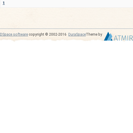
1
DSpace software
copyright © 2002-2016
DuraSpace
Theme by