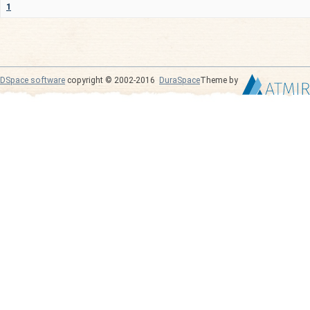
1
DSpace software
copyright © 2002-2016
DuraSpace
Theme by