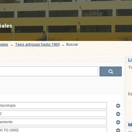
iales
iales
→
Tesis antiguas hasta 1969
→
Buscar
L
T
E
M