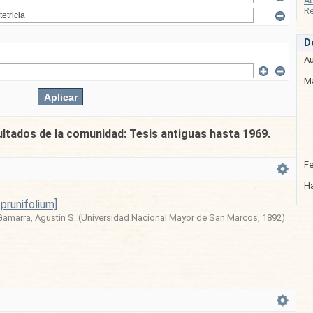
A
Re
D
Au
Ma
ultados de la comunidad: Tesis antiguas hasta 1969.
F
Ha
 prunifolium]
Gamarra, Agustín S.
(
Universidad Nacional Mayor de San Marcos
,
1892
)