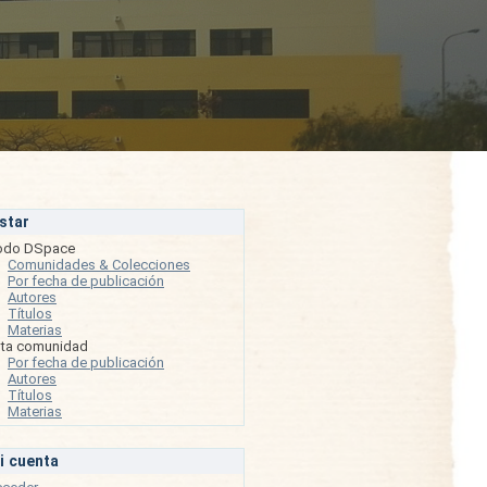
istar
odo DSpace
Comunidades & Colecciones
Por fecha de publicación
Autores
Títulos
Materias
sta comunidad
Por fecha de publicación
Autores
Títulos
Materias
i cuenta