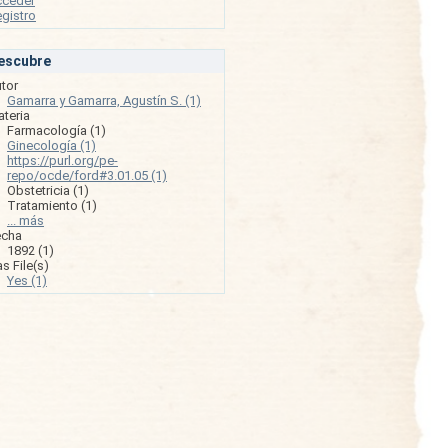
cceder
gistro
escubre
tor
Gamarra y Gamarra, Agustín S. (1)
teria
Farmacología (1)
Ginecología (1)
https://purl.org/pe-
repo/ocde/ford#3.01.05 (1)
Obstetricia (1)
Tratamiento (1)
... más
echa
1892 (1)
s File(s)
Yes (1)