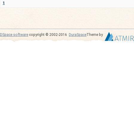
1
DSpace software
copyright © 2002-2016
DuraSpace
Theme by