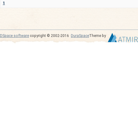
1
DSpace software
copyright © 2002-2016
DuraSpace
Theme by