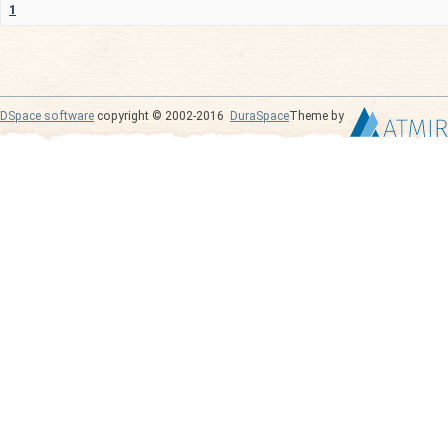
1
DSpace software
copyright © 2002-2016
DuraSpace
Theme by