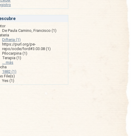
cceder
gistro
escubre
tor
De Paula Camino, Francisco (1)
teria
Difteria (1)
https://purl.org/pe-
repo/ocde/ford#3.03.08 (1)
Pilocarpina (1)
Terapia (1)
... más
echa
1882 (1)
s File(s)
Yes (1)