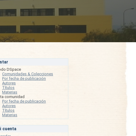
istar
odo DSpace
Comunidades & Colecciones
Por fecha de publicación
Autores
Títulos
Materias
sta comunidad
Por fecha de publicación
Autores
Títulos
Materias
i cuenta