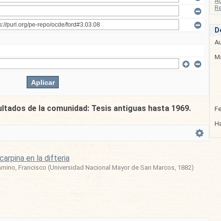
A
Re
D
Au
Ma
ultados de la comunidad: Tesis antiguas hasta 1969.
F
Ha
carpina en la difteria
amino, Francisco
(
Universidad Nacional Mayor de San Marcos
,
1882
)