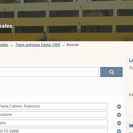
iales
iales
→
Tesis antiguas hasta 1969
→
Buscar
L
T
E
M