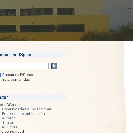
uscar en DSpace
Buscar en DSpace
Esta comunidad
istar
odo DSpace
Comunidades & Colecciones
Por fecha de publicación
Autores
Títulos
Materias
sta comunidad