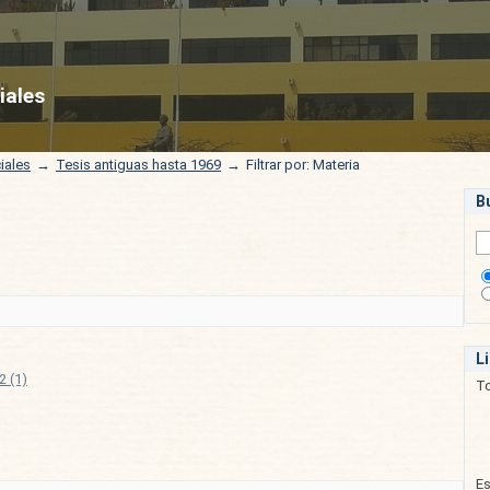
iales
iales
→
Tesis antiguas hasta 1969
→
Filtrar por: Materia
B
L
2 (1)
T
E