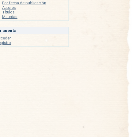
Por fecha de publicación
Autores
Títulos
Materias
i cuenta
cceder
gistro