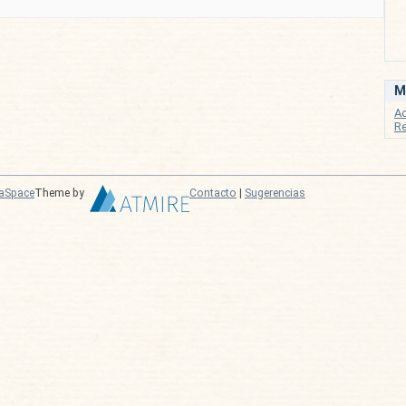
M
A
Re
aSpace
Theme by
Contacto
|
Sugerencias