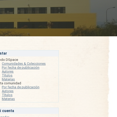
istar
odo DSpace
Comunidades & Colecciones
Por fecha de publicación
Autores
Títulos
Materias
sta comunidad
Por fecha de publicación
Autores
Títulos
Materias
i cuenta