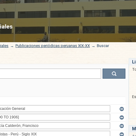
iales
iales
→
Publicaciones periódicas peruanas XIX-XX
→
Buscar
L
T
E
M