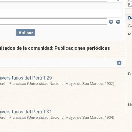
A
Re
D
Au
Ma
ultados de la comunidad: Publicaciones periódicas
F
iversitarios del Perú T.29
erón, Francisco
(
Universidad Nacional Mayor de San Marcos
,
1902
)
Ha
iversitarios del Perú T.31
erón, Francisco
(
Universidad Nacional Mayor de San Marcos
,
1904
)