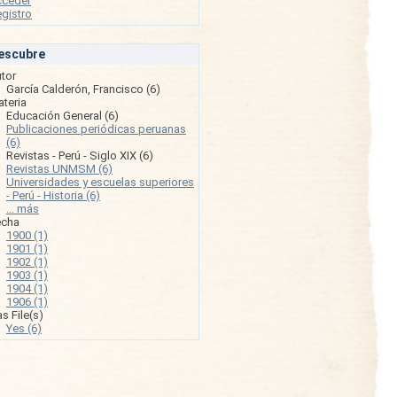
cceder
gistro
escubre
tor
García Calderón, Francisco (6)
teria
Educación General (6)
Publicaciones periódicas peruanas
(6)
Revistas - Perú - Siglo XIX (6)
Revistas UNMSM (6)
Universidades y escuelas superiores
- Perú - Historia (6)
... más
echa
1900 (1)
1901 (1)
1902 (1)
1903 (1)
1904 (1)
1906 (1)
s File(s)
Yes (6)