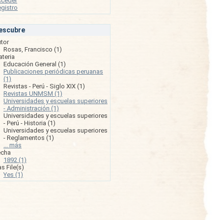
cceder
gistro
escubre
tor
Rosas, Francisco (1)
teria
Educación General (1)
Publicaciones periódicas peruanas
(1)
Revistas - Perú - Siglo XIX (1)
Revistas UNMSM (1)
Universidades y escuelas superiores
- Administración (1)
Universidades y escuelas superiores
- Perú - Historia (1)
Universidades y escuelas superiores
- Reglamentos (1)
... más
echa
1892 (1)
s File(s)
Yes (1)