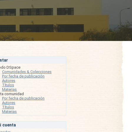
istar
odo DSpace
Comunidades & Colecciones
Por fecha de publicación
Autores
Títulos
Materias
sta comunidad
Por fecha de publicación
Autores
Títulos
Materias
i cuenta