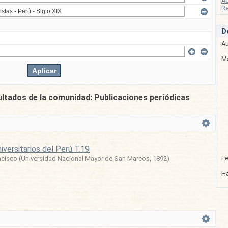
A
Re
D
Au
Ma
ultados de la comunidad: Publicaciones periódicas
iversitarios del Perú T.19
F
ncisco
(
Universidad Nacional Mayor de San Marcos
,
1892
)
Ha