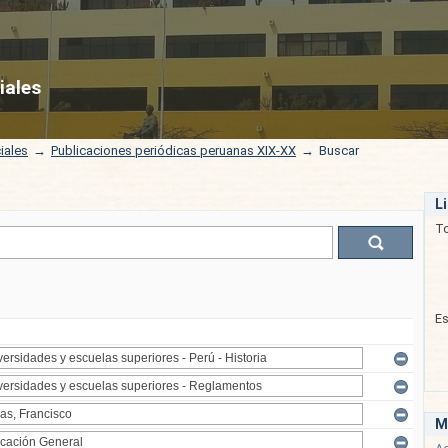
iales
iales
→
Publicaciones periódicas peruanas XIX-XX
→
Buscar
L
T
E
M