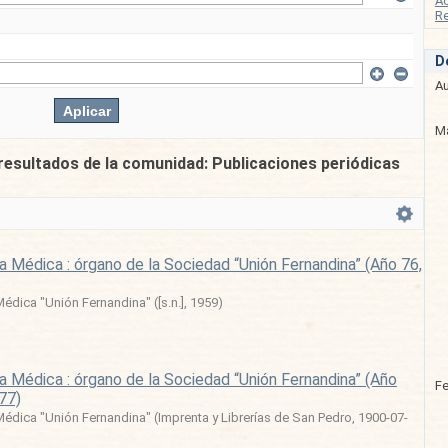
A
Re
D
Au
Ma
resultados de la comunidad: Publicaciones periódicas
a Médica : órgano de la Sociedad “Unión Fernandina” (Año 76,
édica "Unión Fernandina"
(
[s.n.]
,
1959
)
a Médica : órgano de la Sociedad “Unión Fernandina” (Año
F
277)
édica "Unión Fernandina"
(
Imprenta y Librerías de San Pedro
,
1900-07-