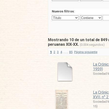
Nuevos filtros:
Mostrando 10 de un total de 849 
peruanas XIX-XX.
(0.004 segundos)
1
2
3
4
. . .
85
Página siguiente
La Crónic
1959)
Sociedad M
La Crónic
XVII, n° 
Sociedad M
15
)