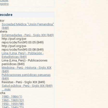
cceder
gistro
escubre
tor
Sociedad Médica "Unión Fernandina"
(848)
teria
Enfermedades - Perú - Siglo XIX (849)
http://purl.org/pe-
repo/ocde/ford#3.03.05 (849)
http://purl.org/pe-
repo/ocde/ford#3.03.08 (849)
Lima (Lima, Perú) - Población -
Estadísticas (849)
Lima (Lima, Perú) - Publicaciones
periódicas (849)
Medicina - Perú - Historia - Siglo XIX
(849)
Publicaciones periódicas peruanas
(849)
Revistas - Perú - Siglo XIX (849)
Salud pública - Perú - Siglo XIX (849)
... más
echa
1980 - 1984 (1)
1960 - 1969 (33)
1950 - 1959 (98)
1940 - 1949 (73)