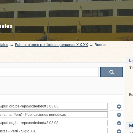
iales
iales
→
Publicaciones periódicas peruanas XIX-XX
→
Buscar
L
T
E
M