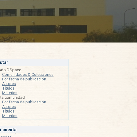
istar
odo DSpace
Comunidades & Colecciones
Por fecha de publicación
Autores
Títulos
Materias
sta comunidad
Por fecha de publicación
Autores
Títulos
Materias
i cuenta