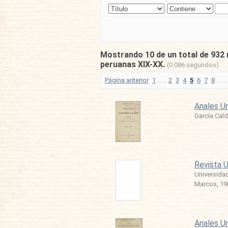
Mostrando 10 de un total de 932 
peruanas XIX-XX.
(0.086 segundos)
Página anterior
1
. . .
2
3
4
5
6
7
8
. . .
Anales Un
García Cald
Revista U
Universida
Marcos
,
19
Anales Un