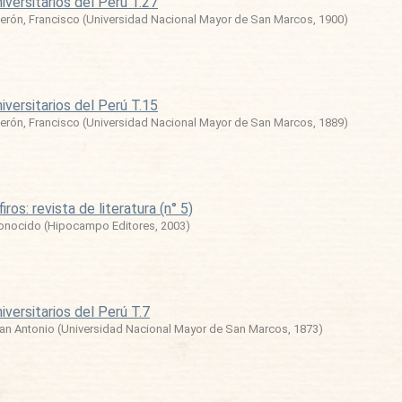
iversitarios del Perú T.27
erón, Francisco
(
Universidad Nacional Mayor de San Marcos
,
1900
)
iversitarios del Perú T.15
erón, Francisco
(
Universidad Nacional Mayor de San Marcos
,
1889
)
iros: revista de literatura (n° 5)
onocido
(
Hipocampo Editores
,
2003
)
iversitarios del Perú T.7
uan Antonio
(
Universidad Nacional Mayor de San Marcos
,
1873
)