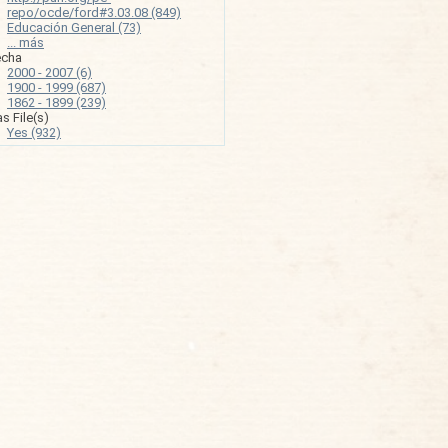
repo/ocde/ford#3.03.08 (849)
Educación General (73)
... más
echa
2000 - 2007 (6)
1900 - 1999 (687)
1862 - 1899 (239)
s File(s)
Yes (932)