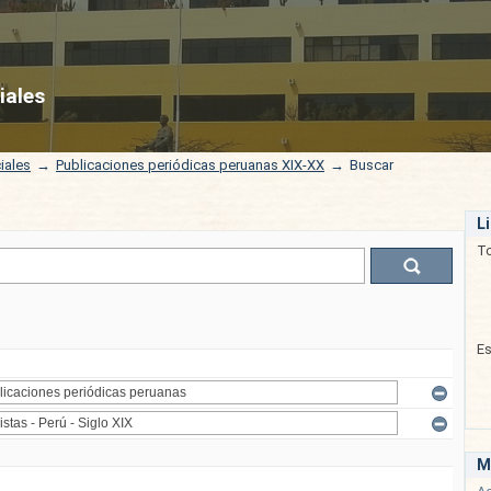
iales
iales
→
Publicaciones periódicas peruanas XIX-XX
→
Buscar
L
T
E
M