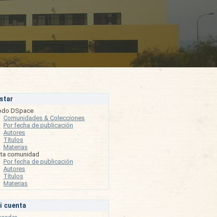
istar
odo DSpace
Comunidades & Colecciones
Por fecha de publicación
Autores
Títulos
Materias
sta comunidad
Por fecha de publicación
Autores
Títulos
Materias
i cuenta