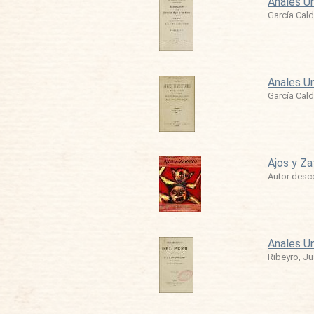
Anales Un
García Cald
Anales Un
García Cald
Ajos y Zaf
Autor desc
Anales Un
Ribeyro, J