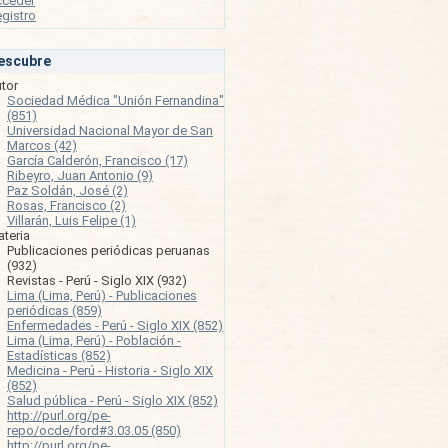
cceder
gistro
escubre
tor
Sociedad Médica "Unión Fernandina"
(851)
Universidad Nacional Mayor de San
Marcos (42)
García Calderón, Francisco (17)
Ribeyro, Juan Antonio (9)
Paz Soldán, José (2)
Rosas, Francisco (2)
Villarán, Luis Felipe (1)
teria
Publicaciones periódicas peruanas
(932)
Revistas - Perú - Siglo XIX (932)
Lima (Lima, Perú) - Publicaciones
periódicas (859)
Enfermedades - Perú - Siglo XIX (852)
Lima (Lima, Perú) - Población -
Estadísticas (852)
Medicina - Perú - Historia - Siglo XIX
(852)
Salud pública - Perú - Siglo XIX (852)
http://purl.org/pe-
repo/ocde/ford#3.03.05 (850)
http://purl.org/pe-