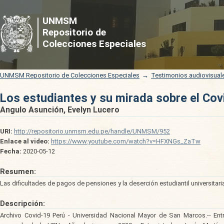
Los estudiantes y su mirada sobre el Cov
UNMSM
Repositorio de
Colecciones Especiales
UNMSM Repositorio de Colecciones Especiales
→
Testimonios audiovisual
Los estudiantes y su mirada sobre el Cov
Angulo Asunción, Evelyn Lucero
URI:
http://repositorio.unmsm.edu.pe/handle/UNMSM/952
Enlace al video:
https://www.youtube.com/watch?v=HFXNGs_ZaTw
Fecha:
2020-05-12
Resumen:
Las dificultades de pagos de pensiones y la deserción estudiantil universitari
Descripción:
Archivo Covid-19 Perú - Universidad Nacional Mayor de San Marcos.-- Entr